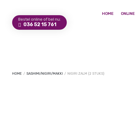
HOME
ONLINE
Bestel online of bel nu:
036 52 15 761
HOME
/
SASHIMI/NIGIRI/MAKKI
/
NIGIRI ZALM (2 STUKS)