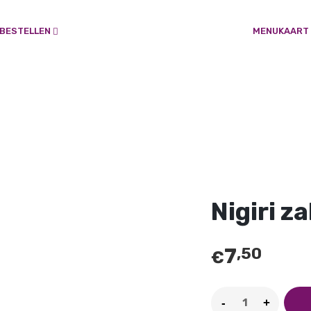
LOGIN
 BESTELLEN
MENUKAART
Je wachtwoord vergeten?
VEREIST
E-MAILADRES
*
Er wordt een link om een nieuw wachtwoord in te
stellen naar je e-mailadres verzonden.
Nigiri z
Je persoonlijke gegevens worden gebruikt om je ervaring op
deze site te ondersteunen, om toegang tot je account te
beheren en voor andere doeleinden zoals omschreven in
7
,50
€
privacybeleid
onze
.
REGISTREREN