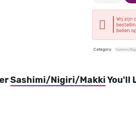
Wij zijn
bestelli
bellen o
Category:
Sashimi/Nig
er
Sashimi/Nigiri/Makki
You'll 
Makki (komkommer,
Sashimi zalm en tonijn
N
avocado of zalm)