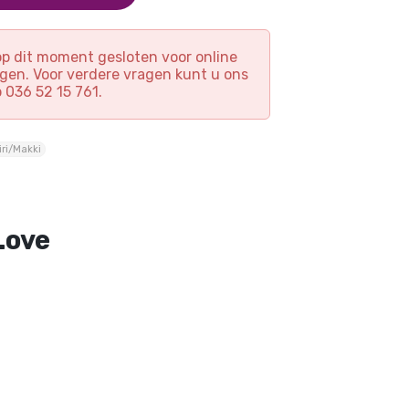
 op dit moment gesloten voor online
ngen. Voor verdere vragen kunt u ons
p 036 52 15 761.
iri/Makki
Love
igiri tonijn (2 stuks)