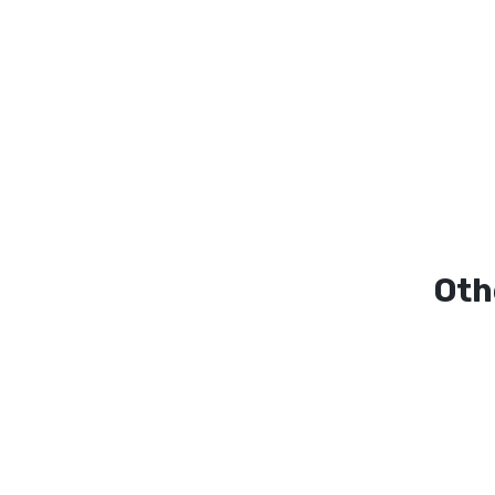
Oth
Sashimi zalm